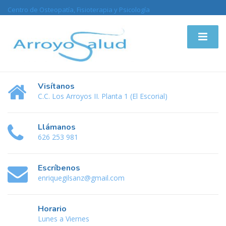
Centro de Osteopatía, Fisioterapia y Psicología
Visítanos
C.C. Los Arroyos II. Planta 1 (El Escorial)
Llámanos
626 253 981
Escríbenos
enriquegilsanz@gmail.com
Horario
Lunes a Viernes