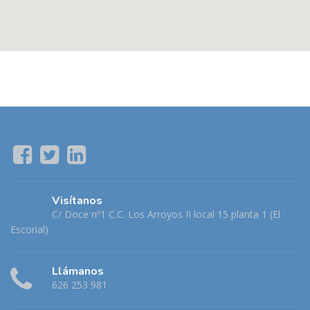
Visítanos
C/ Doce nº1 C.C. Los Arroyos II local 15 planta 1 (El
Escorial)
Llámanos
626 253 981